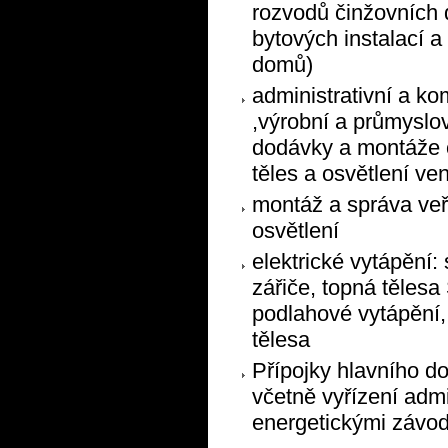
rozvodů činžovních
bytových instalací a
domů)
administrativní a k
,výrobní a průmyslov
dodávky a montáže 
těles a osvětlení ve
montáž a správa ve
osvětlení
elektrické vytápění:
zářiče, topná tělesa
podlahové vytápění,
tělesa
Přípojky hlavního 
včetně vyřízení admi
energetickými závo