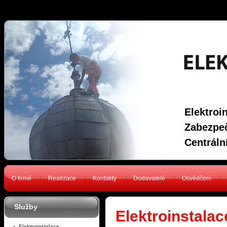
Elektroi
Zabezpeč
Centráln
O firmě
Realizace
Kontakty
Dodavatelé
Osvědčení
Služby
Elektroinstalac
Elektroinstalace