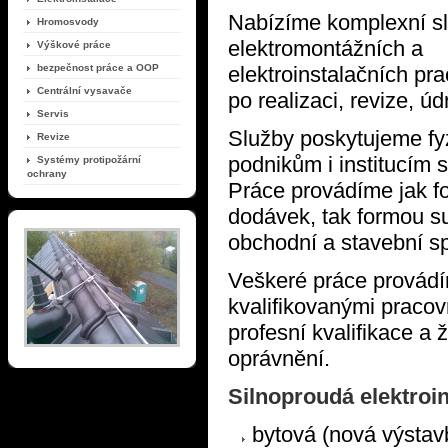
Nabízíme komplexní sl
Hromosvody
elektromontážních a
Výškové práce
elektroinstalačních pra
bezpečnost práce a OOP
Centrální vysavače
po realizaci, revize, úd
Servis
Služby poskytujeme f
Revize
podnikům i institucím s
Systémy protipožární
ochrany
Práce provádíme jak f
dodávek, tak formou s
obchodní a stavební sp
Veškeré práce provád
kvalifikovanými pracov
profesní kvalifikace a
oprávnění.
Silnoproudá elektroi
bytová (nová výstav